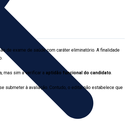
ão de exame de saúde com caráter eliminatório. A finalidade
o.
, mas sim a verificar a
aptidão funcional do candidato
.
 se submeter à avaliação. Contudo, o edital não estabelece que