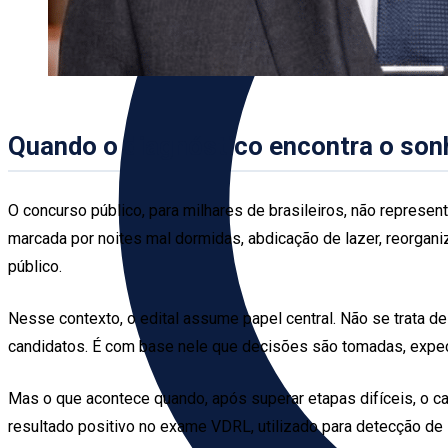
Quando o diagnóstico encontra o son
O concurso público, para milhares de brasileiros, não represen
marcada por noites mal dormidas, abdicação de lazer, reorgani
público.
Nesse contexto, o edital assume papel central. Não se trata de 
candidatos. É com base nele que decisões são tomadas, expect
Mas o que acontece quando, após superar etapas difíceis, o 
resultado positivo no exame VDRL, utilizado para detecção de s