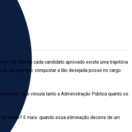
nto. Por trás de cada candidato aprovado existe uma trajetória
 de um objetivo: conquistar a tão desejada posse no cargo
o concurso, que vincula tanto a Administração Pública quanto os
e de saúde? E mais: quando essa eliminação decorre de um