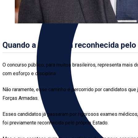
Quando a aptidão já reconhecida pelo
O concurso público, para muitos brasileiros, representa mais 
com esforço e disciplina.
Não raramente, esse caminho é percorrido por candidatos que j
Forças Armadas.
Esses candidatos já passaram por rigorosos exames médicos, av
foi previamente reconhecida pelo próprio Estado.