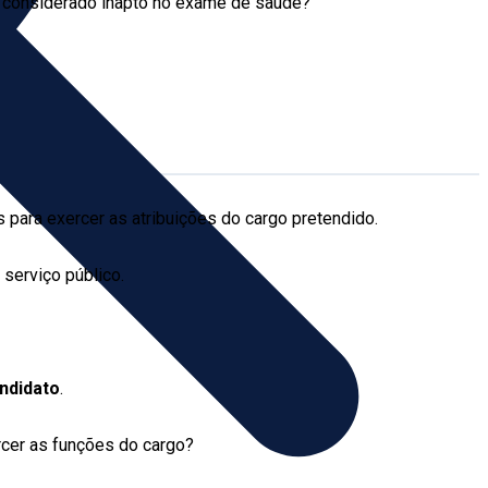
é considerado inapto no exame de saúde?
 para exercer as atribuições do cargo pretendido.
 serviço público.
ndidato
.
ercer as funções do cargo?