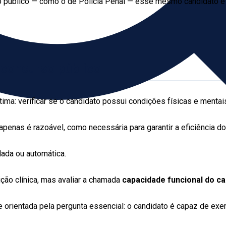
so público — como o de Polícia Penal — esse mesmo candidato 
 concurso público
ma: verificar se o candidato possui condições físicas e mentais
penas é razoável, como necessária para garantir a eficiência do
lada ou automática.
ição clínica, mas avaliar a chamada
capacidade funcional do ca
a e orientada pela pergunta essencial: o candidato é capaz de ex