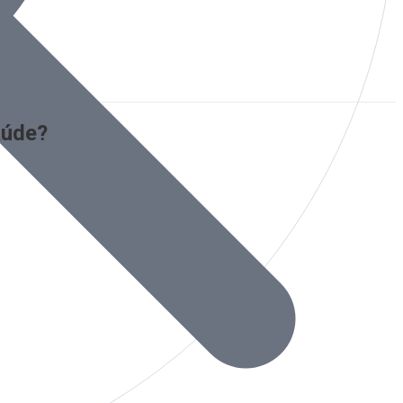
aúde?