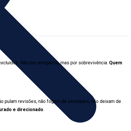
cluídos. Não por arrogância, mas por sobrevivência.
Quem
 Não pulam revisões, não fogem de simulados, não deixam de
urado e direcionado
.