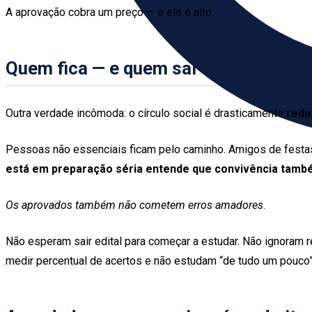
A aprovação cobra um preço — e ele é alto.
Quem fica — e quem sai — da sua vida
Outra verdade incômoda: o círculo social é drasticamente
redu
Pessoas não essenciais ficam pelo caminho. Amigos de festas,
está em preparação séria entende que convivência tamb
Os aprovados também não cometem erros amadores
.
Não esperam sair edital para começar a estudar. Não ignoram 
medir percentual de acertos e não estudam “de tudo um pouco