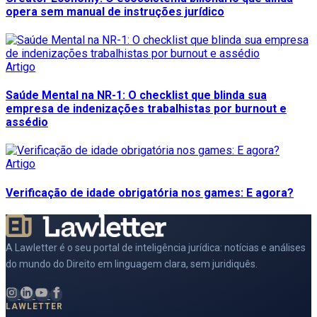
opera sem manual de instruções jurídico
Artigo
Saúde Mental na NR-1: O checklist que blinda sua
empresa de indenizações trabalhistas por burnout e
assédio
Artigo
Verificação de idade obrigatória nos games: E agora?
A Lawletter é o seu portal de inteligência jurídica: notícias e análises
do mundo do Direito em linguagem clara, sem juridiquês.
LAWLETTER