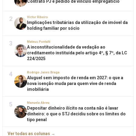
Contrato PJ e pedido de vínculo empregatício
2
Victor Ribeiro
Implicações tributárias da utilização de imóvel da
holding familiar por sócio
3
Mateus Pontalti
A inconstitucionalidade da vedação ao
creditamento instituída pelo artigo 4º, § 7º, da LC
224/2025
4
Rodrigo Janes Braga
Aluguel sem imposto de renda em 2027: o que a
nova isenção muda para quem vive de renda
imobiliária
5
Manuela Abreu
Depositar dinheiro ilícito na conta não é lavar
dinheiro: o que o STJ decidiu sobre os limites do
tipo penal
Ver todas as colunas →