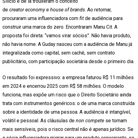
Silício e de lá trouxeram o conceito
de
creator
economy
e
house of brands
. Ao retornar,
procuraram uma influenciadora com
fit
de audiência para
construir uma marca do zero. Encontraram Manu Cit. A
proposta foi direta: “vamos virar sócios”. Não havia produto,
não havia nome. A Guday nasceu com a audiência de Manu já
integralizada como capital, sem cachê, sem contrato
publicitário, com participação societária desde o primeiro dia.
O resultado foi expressivo: a empresa faturou R$ 11 milhões
em 2024 e encerrou 2025 com R$ 58 milhões. O modelo
funciona, mas expõe um risco que o Direito Societário ainda
trata com instrumentos genéricos: o de uma marca construída
sobre a identidade de uma pessoa. A audiência é intangível,
volátil e pessoal. As cláusulas de
non compete
se tornam
mais sensíveis, pois o risco central não é apenas jurídico. Se
a sócia influenciadora migrar para um produto concorrente, se