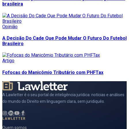
brasileira
Opinião
A Decisão Do Cade Que Pode Mudar O Futuro Do Futebol
Brasileiro
Artigo
Fofocas do Manicômio Tributário com PHFTax
A Lawletter é o seu portal de inteligência jurídica: notícias e análises
do mundo do Direito em linguagem clara, sem juridiquês.
LAWLETTER
Quem somos