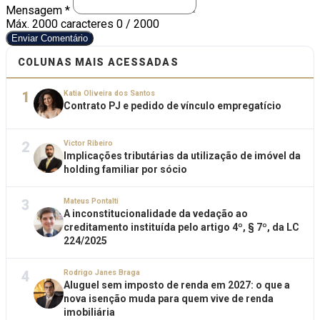
Mensagem *
Máx. 2000 caracteres
0 / 2000
Enviar Comentário
COLUNAS MAIS ACESSADAS
1
Katia Oliveira dos Santos
Contrato PJ e pedido de vínculo empregatício
2
Victor Ribeiro
Implicações tributárias da utilização de imóvel da
holding familiar por sócio
3
Mateus Pontalti
A inconstitucionalidade da vedação ao
creditamento instituída pelo artigo 4º, § 7º, da LC
224/2025
4
Rodrigo Janes Braga
Aluguel sem imposto de renda em 2027: o que a
nova isenção muda para quem vive de renda
imobiliária