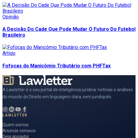
Opinião
A Decisão Do Cade Que Pode Mudar O Futuro Do Futebol
Brasileiro
Artigo
Fofocas do Manicômio Tributário com PHFTax
A Lawletter é o seu portal de inteligência jurídica: notícias e análises
do mundo do Direito em linguagem clara, sem juridiquês.
LAWLETTER
Quem somos
Anuncie conosco
Seja apoiador