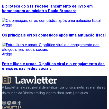
Biblioteca do STF recebe lançamento de livro em
homenagem ao ministro Paulo Brossard
Artigo
Os principais erros cometidos após uma autuação fiscal
Artigo
Entre likes e urnas: O político viral e o engajamento das
eleições nas redes sociais
A Lawletter é o seu portal de inteligência jurídica: notícias e análises
do mundo do Direito em linguagem clara, sem juridiquês.
LAWLETTER