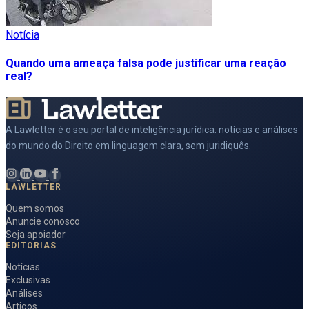
Notícia
Quando uma ameaça falsa pode justificar uma reação
real?
A Lawletter é o seu portal de inteligência jurídica: notícias e análises
do mundo do Direito em linguagem clara, sem juridiquês.
LAWLETTER
Quem somos
Anuncie conosco
Seja apoiador
EDITORIAS
Notícias
Exclusivas
Análises
Artigos