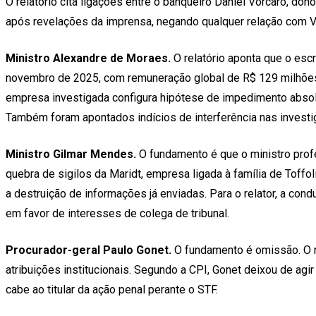
O relatório cita ligações entre o banqueiro Daniel Vorcaro, do
após revelações da imprensa, negando qualquer relação com Vo
Ministro Alexandre de Moraes.
O relatório aponta que o esc
novembro de 2025, com remuneração global de R$ 129 milhões, d
empresa investigada configura hipótese de impedimento absolu
Também foram apontados indícios de interferência nas investi
Ministro Gilmar Mendes.
O fundamento é que o ministro profe
quebra de sigilos da Maridt, empresa ligada à família de Toff
a destruição de informações já enviadas. Para o relator, a cond
em favor de interesses de colega de tribunal.
Procurador-geral Paulo Gonet.
O fundamento é omissão. O re
atribuições institucionais. Segundo a CPI, Gonet deixou de ag
cabe ao titular da ação penal perante o STF.