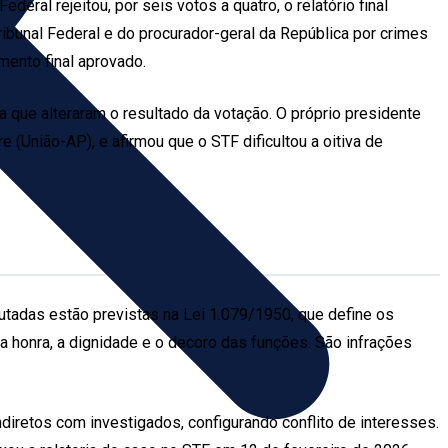
ral rejeitou, por seis votos a quatro, o relatório final
bunal Federal e do procurador-geral da República por crimes
mento final aprovado.
a que alteraram o resultado da votação. O próprio presidente
 (União-AP), e afirmou que o STF dificultou a oitiva de
mputadas estão previstas na Lei 1.079/1950, que define os
a honra, a dignidade e o decoro das funções. São infrações
iretos com investigados, configurando conflito de interesses.