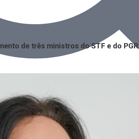
nto de três ministros do STF e do PGR. O