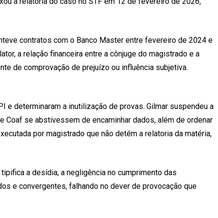
eixou a relatoria do caso no STF em 12 de fevereiro de 2026,
anteve contratos com o Banco Master entre fevereiro de 2024 e
r, a relação financeira entre a cônjuge do magistrado e a
te de comprovação de prejuízo ou influência subjetiva.
I e determinaram a inutilização de provas. Gilmar suspendeu a
al e Coaf se abstivessem de encaminhar dados, além de ordenar
 executada por magistrado que não detém a relatoria da matéria,
tipifica a desídia, a negligência no cumprimento das
tados e convergentes, falhando no dever de provocação que