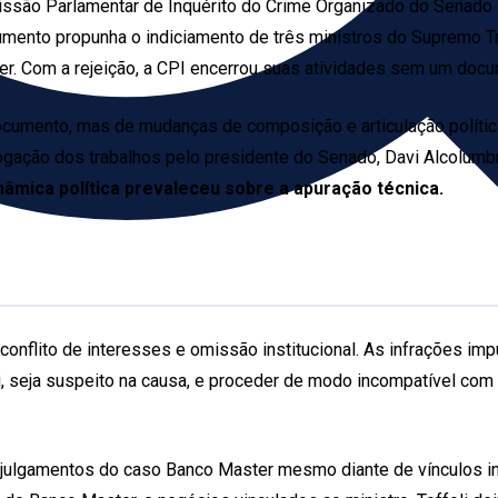
são Parlamentar de Inquérito do Crime Organizado do Senado Fede
ento propunha o indiciamento de três ministros do Supremo Tri
r. Com a rejeição, a CPI encerrou suas atividades sem um docu
 documento, mas de mudanças de composição e articulação polític
rogação dos trabalhos pelo presidente do Senado, Davi Alcolumbre
nâmica política prevaleceu sobre a apuração técnica.
, conflito de interesses e omissão institucional. As infrações i
ei, seja suspeito na causa, e proceder de modo incompatível com 
julgamentos do caso Banco Master mesmo diante de vínculos ind