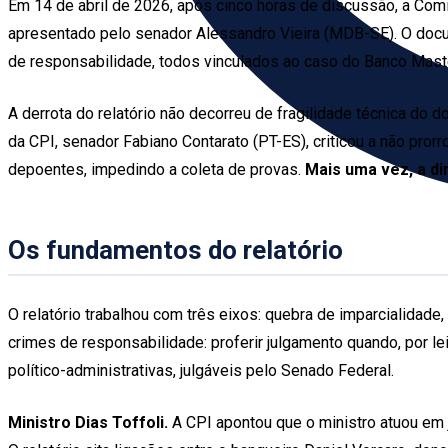
Em 14 de abril de 2026, após cinco horas de discussão, a Comis
apresentado pelo senador Alessandro Vieira (MDB-SE). O docum
de responsabilidade, todos vinculados ao caso do Banco Maste
A derrota do relatório não decorreu de fragilidade técnica do
da CPI, senador Fabiano Contarato (PT-ES), criticou a não pror
depoentes, impedindo a coleta de provas.
Mais uma vez, a di
Os fundamentos do relatório
O relatório trabalhou com três eixos: quebra de imparcialidade
crimes de responsabilidade: proferir julgamento quando, por l
político-administrativas, julgáveis pelo Senado Federal.
Ministro Dias Toffoli.
A CPI apontou que o ministro atuou em 