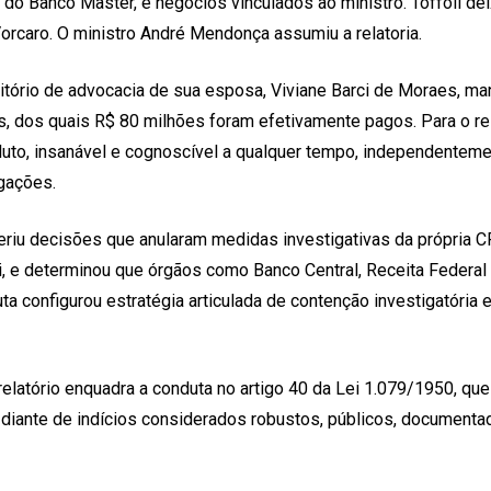
no do Banco Master, e negócios vinculados ao ministro. Toffoli d
rcaro. O ministro André Mendonça assumiu a relatoria.
ritório de advocacia de sua esposa, Viviane Barci de Moraes, m
os quais R$ 80 milhões foram efetivamente pagos. Para o relato
to, insanável e cognoscível a qualquer tempo, independentemen
gações.
riu decisões que anularam medidas investigativas da própria CP
oli, e determinou que órgãos como Banco Central, Receita Feder
uta configurou estratégia articulada de contenção investigatória
latório enquadra a conduta no artigo 40 da Lei 1.079/1950, que 
ir diante de indícios considerados robustos, públicos, documen