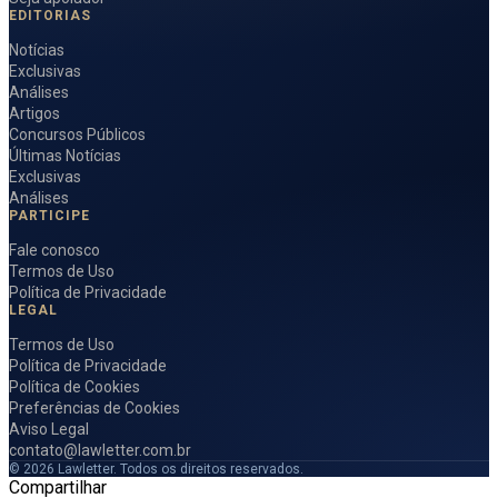
EDITORIAS
Notícias
Exclusivas
Análises
Artigos
Concursos Públicos
Últimas Notícias
Exclusivas
Análises
PARTICIPE
Fale conosco
Termos de Uso
Política de Privacidade
LEGAL
Termos de Uso
Política de Privacidade
Política de Cookies
Preferências de Cookies
Aviso Legal
contato@lawletter.com.br
© 2026 Lawletter. Todos os direitos reservados.
Compartilhar