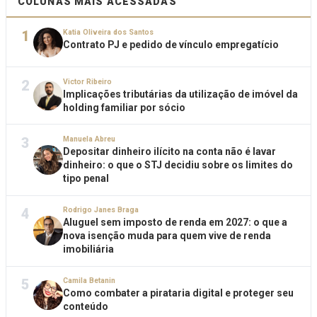
COLUNAS MAIS ACESSADAS
1
Katia Oliveira dos Santos
Contrato PJ e pedido de vínculo empregatício
2
Victor Ribeiro
Implicações tributárias da utilização de imóvel da
holding familiar por sócio
3
Manuela Abreu
Depositar dinheiro ilícito na conta não é lavar
dinheiro: o que o STJ decidiu sobre os limites do
tipo penal
4
Rodrigo Janes Braga
Aluguel sem imposto de renda em 2027: o que a
nova isenção muda para quem vive de renda
imobiliária
5
Camila Betanin
Como combater a pirataria digital e proteger seu
conteúdo