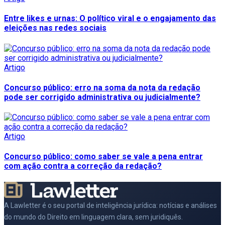
Entre likes e urnas: O político viral e o engajamento das
eleições nas redes sociais
Artigo
Concurso público: erro na soma da nota da redação
pode ser corrigido administrativa ou judicialmente?
Artigo
Concurso público: como saber se vale a pena entrar
com ação contra a correção da redação?
A Lawletter é o seu portal de inteligência jurídica: notícias e análises
do mundo do Direito em linguagem clara, sem juridiquês.