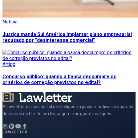
Notícia
Justiça manda Sul América implantar plano empresarial
recusado por "desinteresse comercial"
Artigo
Concurso público: quando a banca descumpre os
critérios de correção previstos no edital?
A Lawletter é o seu portal de inteligência jurídica: notícias e análises
do mundo do Direito em linguagem clara, sem juridiquês.
LAWLETTER