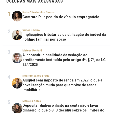
COLUNAS MAIS ACESSADAS
1
Katia Oliveira dos Santos
Contrato PJ e pedido de vínculo empregatício
2
Victor Ribeiro
Implicações tributárias da utilização de imóvel da
holding familiar por sócio
3
Mateus Pontalti
A inconstitucionalidade da vedação ao
creditamento instituída pelo artigo 4º, § 7º, da LC
224/2025
4
Rodrigo Janes Braga
Aluguel sem imposto de renda em 2027: o que a
nova isenção muda para quem vive de renda
imobiliária
5
Manuela Abreu
Depositar dinheiro ilícito na conta não é lavar
dinheiro: o que o STJ decidiu sobre os limites do