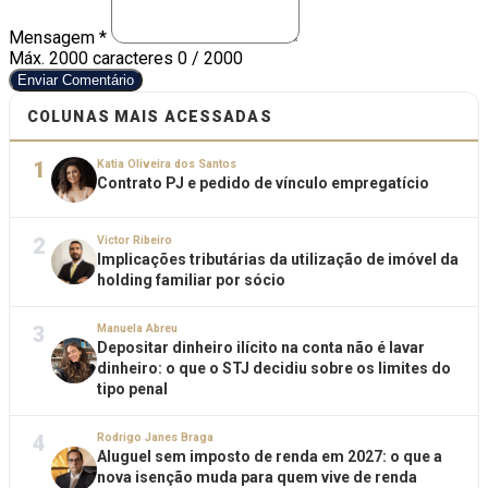
Mensagem *
Máx. 2000 caracteres
0 / 2000
Enviar Comentário
COLUNAS MAIS ACESSADAS
1
Katia Oliveira dos Santos
Contrato PJ e pedido de vínculo empregatício
2
Victor Ribeiro
Implicações tributárias da utilização de imóvel da
holding familiar por sócio
3
Manuela Abreu
Depositar dinheiro ilícito na conta não é lavar
dinheiro: o que o STJ decidiu sobre os limites do
tipo penal
4
Rodrigo Janes Braga
Aluguel sem imposto de renda em 2027: o que a
nova isenção muda para quem vive de renda