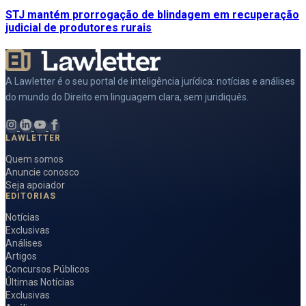
STJ mantém prorrogação de blindagem em recuperação
judicial de produtores rurais
A Lawletter é o seu portal de inteligência jurídica: notícias e análises
do mundo do Direito em linguagem clara, sem juridiquês.
LAWLETTER
Quem somos
Anuncie conosco
Seja apoiador
EDITORIAS
Notícias
Exclusivas
Análises
Artigos
Concursos Públicos
Últimas Notícias
Exclusivas