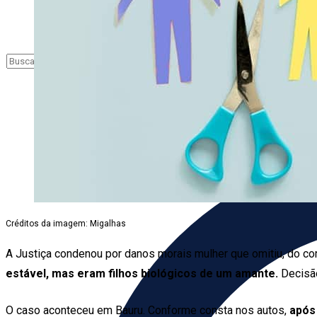
Créditos da imagem: Migalhas
A Justiça condenou por danos morais mulher que omitiu, do com
estável, mas eram filhos biológicos de um amante.
Decisã
O caso aconteceu em Bauru. Conforme consta nos autos,
após