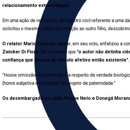
relacionamento extraconjugal.
Em uma ação de retificação de registro civil referente a uma das
solicitou o mesmo exame em relação ao outro filho, descobrin
O relator Mario Chiuvite Júnior
, em seu voto, enfatizou a co
Zwicker Di Flora
. Ele ressaltou que
"o autor não detinha ci
confiança que dimana do vínculo afetivo então existente"
.
“Houve omissão relevante da ré a respeito da verdade biológic
(honra subjetiva e frustração do projeto de paternidade.”
Os desembargadores João Pazine Neto e Donegá Morandin