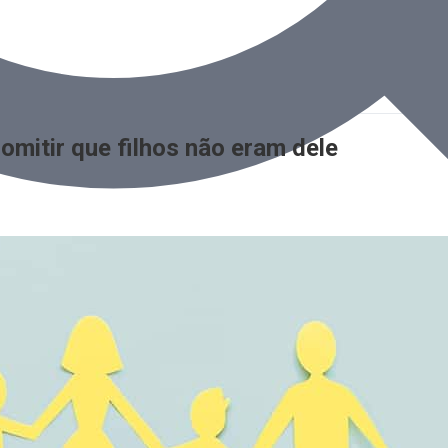
mitir que filhos não eram dele