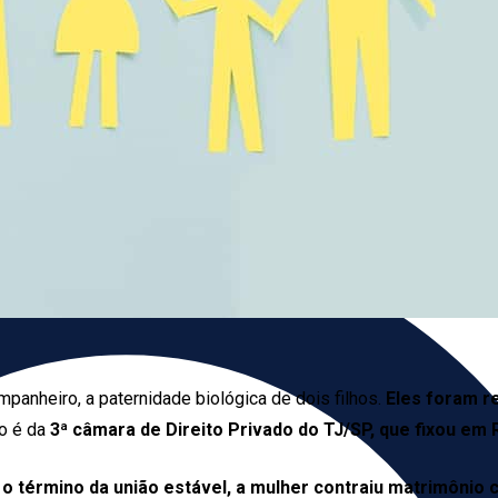
panheiro, a paternidade biológica de dois filhos.
Eles foram r
o é da
3ª câmara de Direito Privado do TJ/SP, que fixou em 
 o término da união estável, a mulher contraiu matrimôn