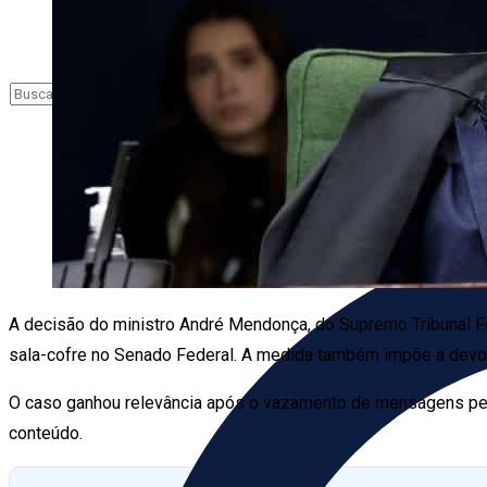
A decisão do ministro André Mendonça, do Supremo Tribunal F
sala-cofre no Senado Federal. A medida também impõe a devolu
O caso ganhou relevância após o vazamento de mensagens pess
conteúdo.