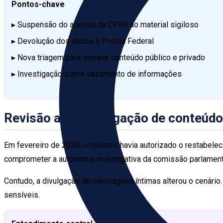
Pontos-chave
▸ Suspensão do acesso da CPMI ao material sigiloso
▸ Devolução dos dados à Polícia Federal
▸ Nova triagem para separar conteúdo público e privado
▸ Investigação sobre vazamento de informações
Revisão após divulgação de conteúdo
Em fevereiro de 2026, o ministro havia autorizado o restabele
comprometer a autonomia investigativa da comissão parlament
Contudo, a divulgação de mensagens íntimas alterou o cenário.
sensíveis.