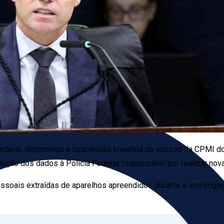
ederal, determinou a suspensão imediata do acesso da CPMI do
ção dos dados à Polícia Federal, responsável por realizar nov
oais extraídas de aparelhos apreendidos durante a investigaç