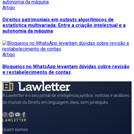
Artigo
Direitos patrimoniais em outputs algorítmicos de
estatística multivariada: Entre a criação intelectual e a
autonomia da máquina
Artigo
Bloqueios no WhatsApp levantam dúvidas sobre revisão
e restabelecimento de contas
A Lawletter é o seu portal de inteligência jurídica: notícias e análises
do mundo do Direito em linguagem clara, sem juridiquês.
LAWLETTER
Quem somos